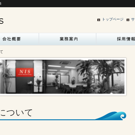
発
トップページ
サ
て
について