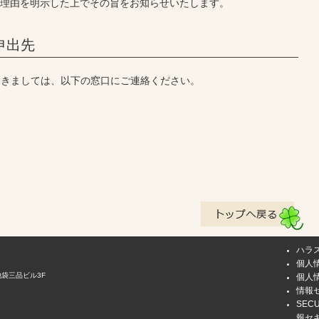
、理由を明示した上でその旨をお知らせいたします。
申出先
つきましては、以下の窓口にご連絡ください。
ハラ
個人
池袋三品ビル3F
個人
情報
SEC
報セ