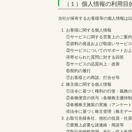
（１）個人情報の利用目
当社が保有するお客様等の個人情報は
お客様に関する個人情報
①サービスに関する営業上のご案
②資料の発送および取扱いサービ
③サービスについてのサポートお
④寄せられた質問に対する回答
⑤サービスの品質向上・改善
⑥契約の履行
⑦お客様との商談、打合せ等
株主様に関する個人情報
①法令に基づく権利の行使・義務
②各種便宜の供与（各種株主優待
③各種株主施策の実施（アンケー
④法令に基づく株主管理（株主デ
お取引先様各社、他社の役員・社
①業務上必要な諸連絡・商談等
②取引先情報管理、支払・収入処