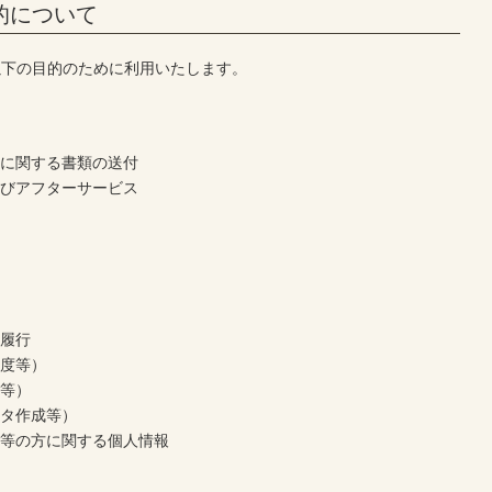
的について
以下の目的のために利用いたします。
内
スに関する書類の送付
よびアフターサービス
の履行
制度等）
ト等）
ータ作成等）
員等の方に関する個人情報
理