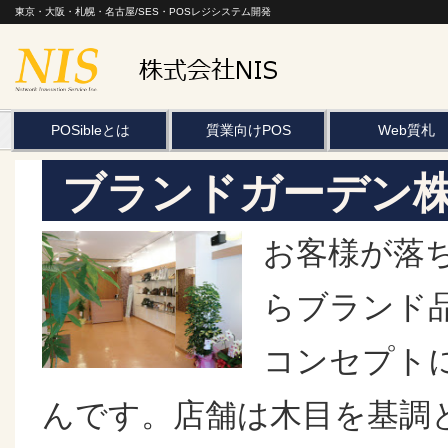
東京・大阪・札幌・名古屋/SES・POSレジシステム開発
POSibleとは
質業向けPOS
Web質札
ブランドガーデン
お客様が落
らブランド
コンセプト
んです。店舗は木目を基調